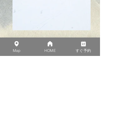
富良野滑雪場
Map
HOME
すぐ予約
以最高品質的粉雪為傲的富良野滑雪場
富良野及北之峰二個區域
23條包含從適合初階至高階滑雪道
請務必邊滑走邊眺望
大雪山連峰及富良野市街
依積雪狀況而有所變動
​請至官方網站查詢
〒076-8511 北海道富良野市中御料
從富良野站約15分
▼返回列表