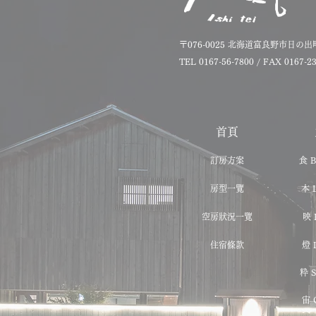
〒076-0025
北海道富良野市日の出町
TEL 0167-56-7800 / FAX 0167-2
首頁
訂房方案
食 B
房型一覽
本 L
空房狀況一覽
映 
住宿條款
燈 
粋 S
宙 C