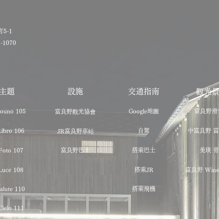
5-1
3-1070
主題
設施
交通指南
觀光
ouno 105
Google地圖
富良野滑
富良野觀光協會
ibro 106
自駕
中富良野 
JR富良野車站
Foto 107
富良野巴士
搭乘巴士
美瑛 
Luce 108
搭乘JR
富良野 Wine
alute 110
搭乘飛機
ielo 111