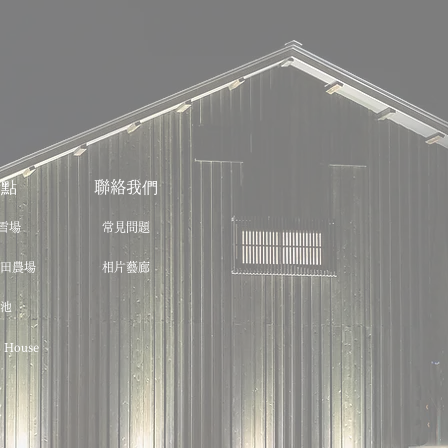
景點
聯絡我們
雪場
常見問題
富田農場
相片藝廊
青池
 House